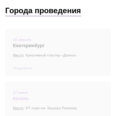
Города проведения
23 апреля
Екатеринбург
Место
: Креативный кластер «Домна»
Подробнее
17 июня
Казань
Место
:
ИТ-парк им. Башира Рамеева