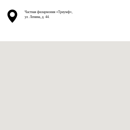
Частная филармония «Триумф»,
ул. Ленина, д. 44.